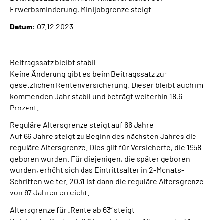
Presse
Erwerbsminderung, Minijobgrenze steigt
Datum:
07.12.2023
Inhalte in Gebärdensprache (DGS)
Leichte Sprache
Beitragssatz bleibt stabil
Keine Änderung gibt es beim Beitragssatz zur
gesetzlichen Rentenversicherung. Dieser bleibt auch im
Suche
kommenden Jahr stabil und beträgt weiterhin 18,6
Prozent.
Reguläre Altersgrenze steigt auf 66 Jahre
Mein Kundenportal
Auf 66 Jahre steigt zu Beginn des nächsten Jahres die
reguläre Altersgrenze. Dies gilt für Versicherte, die 1958
geboren wurden. Für diejenigen, die später geboren
wurden, erhöht sich das Eintrittsalter in 2-Monats-
Schritten weiter. 2031 ist dann die reguläre Altersgrenze
von 67 Jahren erreicht.
Altersgrenze für „Rente ab 63“ steigt