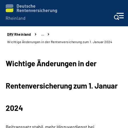
DRV
Rheinland
…
Aktuelles
Wichtige Änderungen in der Rentenversicherung zum 1. Januar 2024
Beratung und Kontakt
Wichtige Änderungen in der
Online-Services
Rentenversicherung zum 1. Januar
Klinikverbund
Karriere
2024
Über uns
Beitragssatz stabil, mehr Hinzuverdienst bei