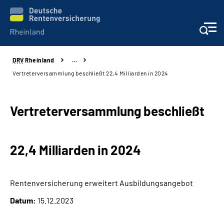
DRV
Rheinland
…
Aktuelles
Vertreterversammlung beschließt 22,4 Milliarden in 2024
Beratung und Kontakt
Vertreterversammlung beschließt
Online-Services
22,4 Milliarden in 2024
Klinikverbund
Karriere
Rentenversicherung erweitert Ausbildungsangebot
Datum:
15.12.2023
Über uns