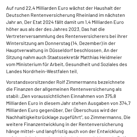
Presse
Auf rund 22,4 Milliarden Euro wächst der Haushalt der
Deutschen Rentenversicherung Rheinland im nächsten
Inhalte in Gebärdensprache (DGS)
Jahr an. Der Etat 2024 fällt damit um 1,4 Milliarden Euro
höher aus als der des Jahres 2023. Das hat die
Vertreterversammlung des Rentenversicherers bei ihrer
Leichte Sprache
Wintersitzung am Donnerstag (14. Dezember) in der
Hauptverwaltung in Düsseldorf beschlossen. An der
Suche
Sitzung nahm auch Staatssekretär Matthias Heidmeier
vom Ministerium für Arbeit, Gesundheit und Soziales des
Landes Nordrhein-Westfalen teil.
Mein Kundenportal
Vorstandsvorsitzender Rolf Zimmermanns bezeichnete
die Finanzen der allgemeinen Rentenversicherung als
stabil: „Den voraussichtlichen Einnahmen von 375,8
Milliarden Euro in diesem Jahr stehen Ausgaben von 374,7
Milliarden Euro gegenüber. Der Überschuss wird der
Nachhaltigkeitsrücklage zugeführt“, so Zimmermanns. Die
weitere Finanzentwicklung in der Rentenversicherung
hänge mittel- und langfristig auch von der Entwicklung