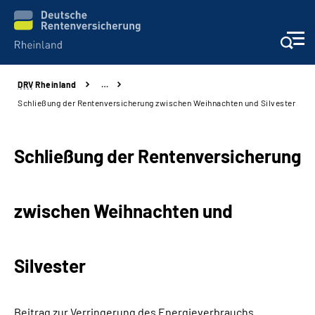
DRV
Rheinland
…
Aktuelles
Schließung der Rentenversicherung zwischen Weihnachten und Silvester
Beratung und Kontakt
Schließung der Rentenversicherung
Online-Services
zwischen Weihnachten und
Klinikverbund
Karriere
Silvester
Über uns
Beitrag zur Verringerung des Energieverbrauchs