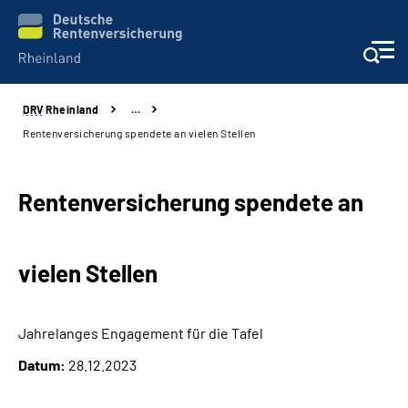
DRV
Rheinland
…
Aktuelles
Rentenversicherung spendete an vielen Stellen
Beratung und Kontakt
Rentenversicherung spendete an
Online-Services
vielen Stellen
Klinikverbund
Karriere
Jahrelanges Engagement für die Tafel
Datum:
28.12.2023
Über uns