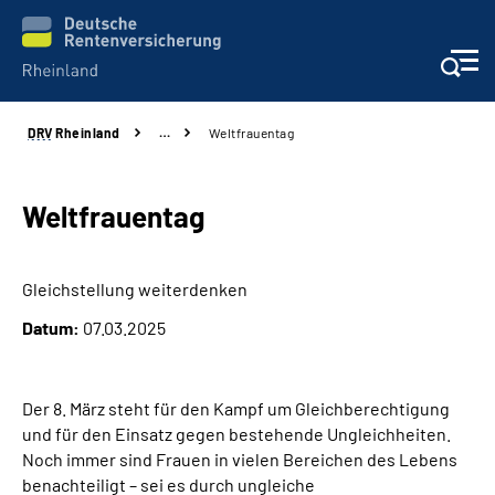
DRV
Rheinland
…
Weltfrauentag
Aktuelles
Beratung und Kontakt
Weltfrauentag
Online-Services
Gleichstellung weiterdenken
Datum:
07.03.2025
Klinikverbund
Karriere
Der 8. März steht für den Kampf um Gleichberechtigung
und für den Einsatz gegen bestehende Ungleichheiten.
Über uns
Noch immer sind Frauen in vielen Bereichen des Lebens
benachteiligt – sei es durch ungleiche