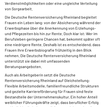
Verdienstmöglichkeiten oder eine ungleiche Verteilung
Presse
von Sorgearbeit.
Inhalte in Gebärdensprache (DGS)
Die Deutsche Rentenversicherung Rheinland begleitet
Frauen ein Leben lang: von der Absicherung während der
Erwerbsphase über die Anerkennung von Erziehungs-
Leichte Sprache
und Pflegezeiten bis hin zur Rente. Doch klar ist: Wer im
Berufsleben geringere Chancen hat, bekommt später oft
Suche
eine niedrigere Rente. Deshalb ist es entscheidend, dass
Frauen ihre Erwerbsbiografie frühzeitig in den Blick
nehmen. Die Deutsche Rentenversicherung Rheinland
unterstützt sie dabei mit umfassenden
Mein Kundenportal
Beratungsangeboten.
Auch als Arbeitgeberin setzt die Deutsche
Rentenversicherung Rheinland auf Gleichstellung:
Flexible Arbeitsmodelle, familienfreundliche Strukturen
und gezielte Karriereförderung für Frauen sind feste
Bestandteile der Unternehmenskultur. Ein hoher Anteil
weiblicher Führungskräfte zeigt, dass beruflicher Erfolg