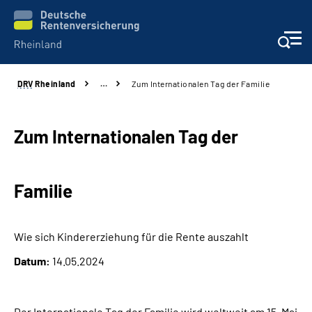
DRV
Rheinland
…
Zum Internationalen Tag der Familie
Aktuelles
Beratung und Kontakt
Zum Internationalen Tag der
Online-Services
Familie
Klinikverbund
Wie sich Kindererziehung für die Rente auszahlt
Karriere
Datum:
14.05.2024
Über uns
Der Internationale Tag der Familie wird weltweit am 15. Mai