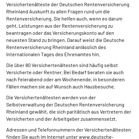
Versichertenälteste der Deutschen Rentenversicherung
Presse
Rheinland Auskunft zu allen Fragen rund um die
Rentenversicherung. Sie helfen auch, wenn es darum
Inhalte in Gebärdensprache (DGS)
geht, Leistungen aus der Rentenversicherung zu
beantragen oder das Versicherungskonto auf den
Leichte Sprache
neuesten Stand zu bringen. Darauf weist die Deutsche
Rentenversicherung Rheinland anlässlich des
Internationalen Tages des Ehrenamtes hin.
Suche
Die über 80 Versichertenältesten sind häufig selbst
Versicherte oder Rentner. Bei Bedarf beraten sie auch
nach Feierabend oder am Wochenende, in besonderen
Mein Kundenportal
Fällen machen sie auf Wunsch auch Hausbesuche.
Die Versichertenältesten werden von der
Selbstverwaltung der Deutschen Rentenversicherung
Rheinland gewählt, die sich paritätisch aus Vertretern der
Versicherten und der Arbeitgeber zusammensetzt.
Adressen und Telefonnummern der Versichertenältesten
finden Sie auch im Internet unter www.deutsche-