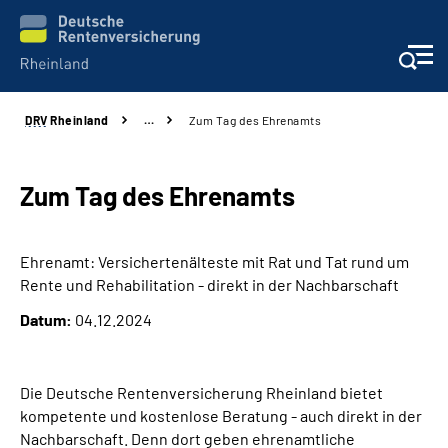
DRV
Rheinland
…
Zum Tag des Ehrenamts
Aktuelles
Beratung und Kontakt
Zum Tag des Ehrenamts
Online-Services
Ehrenamt: Versichertenälteste mit Rat und Tat rund um
Rente und Rehabilitation - direkt in der Nachbarschaft
Klinikverbund
Datum:
04.12.2024
Karriere
Die Deutsche Rentenversicherung Rheinland bietet
Über uns
kompetente und kostenlose Beratung - auch direkt in der
Nachbarschaft. Denn dort geben ehrenamtliche