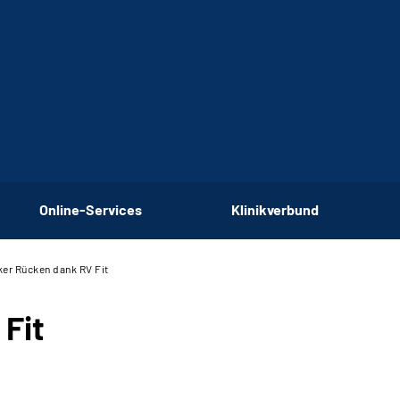
Online-Services
Klinikverbund
ker Rücken dank RV Fit
 Fit