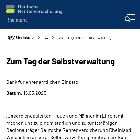
DRV
Rheinland
…
Zum Tag der Selbstverwaltung
Aktuelles
Beratung und Kontakt
Zum Tag der Selbstverwaltung
Online-Services
Dank für ehrenamtlichen Einsatz
Datum:
16.05.2025
Klinikverbund
Karriere
„Unsere engagierten Frauen und Männer im Ehrenamt
machen uns zu einem starken und zukunftsfähigen
Über uns
Regionalträger Deutsche Rentenversicherung Rheinland.
Wir danken unserer Selbstverwaltung für ihren großen