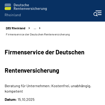
DRV
Rheinland
…
Aktuelles
Firmenservice der Deutschen Rentenversicherung
Beratung und Kontakt
Firmenservice der Deutschen
Online-Services
Rentenversicherung
Klinikverbund
Karriere
Beratung für Unternehmen: Kostenfrei, unabhängig,
kompetent
Über uns
Datum:
15.10.2025