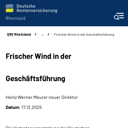
DRV
Rheinland
…
Frischer Wind in der Geschäftsführung
Aktuelles
Beratung und Kontakt
Frischer Wind in der
Online-Services
Geschäftsführung
Klinikverbund
Heinz Werner Meurer neuer Direktor
Karriere
Datum:
17.12.2025
Über uns
Die Vertreterversammlung der Deutschen