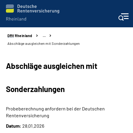
DRV
Rheinland
…
Aktuelles
Abschläge ausgleichen mit Sonderzahlungen
Beratung und Kontakt
Abschläge ausgleichen mit
Online-Services
Sonderzahlungen
Klinikverbund
Karriere
Probeberechnung anfordern bei der Deutschen
Rentenversicherung
Über uns
Datum:
28.01.2026