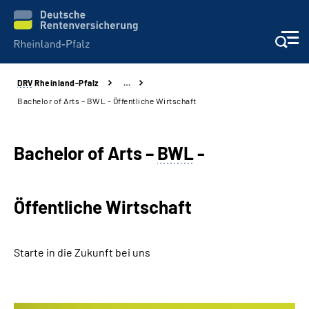
DRV
Rheinland-Pfalz
…
Unsere Leistungen
Bachelor of Arts – BWL - Öffentliche Wirtschaft
Beratung
Bachelor of Arts
–
BWL
-
Online-Services
Öffentliche Wirtschaft
Karriere
Presse
Starte in die Zukunft bei uns
Über uns