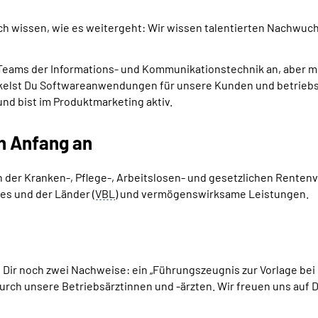
ich wissen, wie es weitergeht: Wir wissen talentierten Nachwuch
Teams
der Informations- und Kommunikationstechnik an, aber m
wickelst Du Softwareanwendungen für unsere Kunden und betrie
nd bist im Produktmarketing aktiv.
n Anfang an
 in der Kranken-, Pflege-, Arbeitslosen- und gesetzlichen Renten
es und der Länder (
VBL
) und vermögenswirksame Leistungen.
n Dir noch zwei Nachweise: ein „Führungszeugnis zur Vorlage b
h unsere Betriebsärztinnen und -ärzten. Wir freuen uns auf D