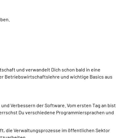
ben.
tschaft und verwandelt Dich schon bald in eine
er Betriebswirtschaftslehre und wichtige
Basics
aus
n und Verbessern der
Software
. Vom ersten Tag an bist
herrschst Du verschiedene Programmiersprachen und
aft, die Verwaltungsprozesse im öffentlichen Sektor
tzuarbeiten.