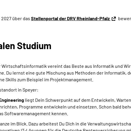
n 2027 über das
Stellenportal der DRV Rheinland-Pfalz
bewer
alen Studium
 Wirtschaftsinformatik vereint das Beste aus Informatik und Wir
e. Du lernst eine gute Mischung aus Methoden der Informatik, d
ine Skills zum Beispiel im Projektmanagement.
tandort in Speyer:
Engineering
liegt Dein Schwerpunkt auf dem Entwickeln, Warte
nrichten, Programme entwickeln und einsetzen. Schon bald be
as
Softwaremanagement
kennen.
anze im Blick. Dazu arbeitest Du Dich in die Verwaltungswirtsch
innovativen
IT
-Lösungen für die Deutsche Rentenversicherung mi