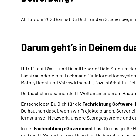
Ab 15. Juni 2026 kannst Du Dich für den Studienbegin
Darum geht’s in Deinem du
IT
trifft auf
BWL
– und Du mittendrin! Dein Studium der
Fachfrau oder einen Fachmann für Informationssystem
Mathe, Recht und Volkswirtschaft. Dazu stärkst Du De
Du tauchst in spannende
IT
-Welten an unserem Haupts
Entscheidest Du Dich für die
Fachrichtung
Software-
Du hautnah dabei, wenn wir Projekte planen,
Server
ei
lernst unser Netzwerk, unsere
Storage
systeme und d
In der
Fachrichtung
eGovernment
hast Du das große G
und die
IT
-Sicherheit ein. Dann bist Du bereit, um an 