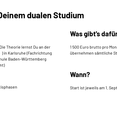
 Deinem dualen Studium
Was gibt's dafü
Die Theorie lernst Du an der
1 500 Euro brutto pro Mon
) in Karlsruhe (Fachrichtung
übernehmen sämtliche S
chule Baden-Württemberg
nt
)
Wann?
axisphasen
Start ist jeweils am 1. Se