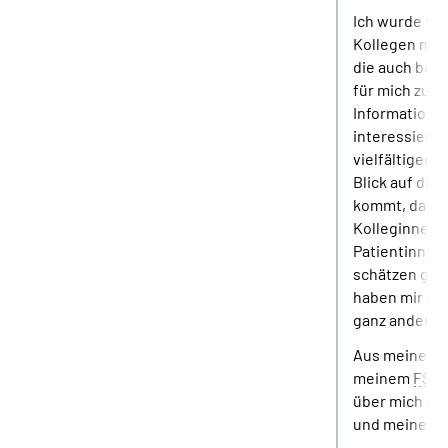
Ich wurde von
Kollegen mit
die auch berei
für mich zu n
Informationen
interessierte.
vielfältigen 
Blick auf die 
kommt, dass 
Kolleginnen 
Patientinnen 
schätzen gele
haben mir gez
ganz anderen
Aus meiner Si
meinem
FSJ
über mich se
und meinen H