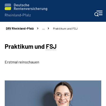
DRV
Rheinland-Pfalz
…
Praktikum und FSJ
Unsere Leistungen
Beratung
Praktikum und
FSJ
Online-Services
Erstmal reinschauen
Karriere
Presse
Über uns