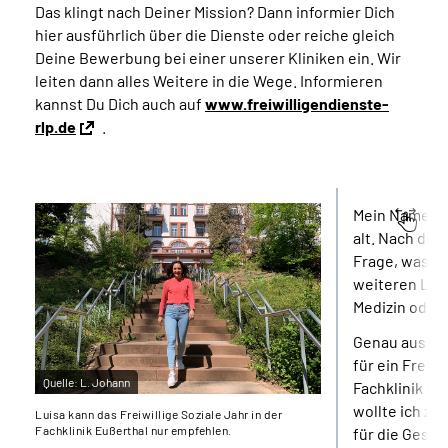
Das klingt nach Deiner Mission? Dann informier Dich
hier ausführlich über die Dienste oder reiche gleich
Deine Bewerbung bei einer unserer Kliniken ein. Wir
leiten dann alles Weitere in die Wege. Informieren
kannst Du Dich auch auf
www.freiwilligendienste-
rlp.de
.
Mein Name ist
alt. Nach dem
Frage, was ic
weiteren Leb
Medizin oder
Genau aus di
für ein Freiwi
Quelle:
L. Johann
Fachklinik Eu
wollte ich z
Luisa kann das Freiwillige Soziale Jahr in der
Fachklinik Eußerthal nur empfehlen.
für die Gesell