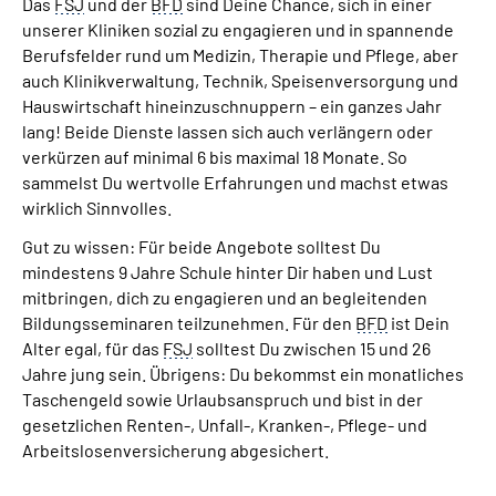
Das
FSJ
und der
BFD
sind Deine Chance, sich in einer
unserer Kliniken sozial zu engagieren und in spannende
Berufsfelder rund um Medizin, Therapie und Pflege, aber
auch Klinikverwaltung, Technik, Speisenversorgung und
Hauswirtschaft hineinzuschnuppern – ein ganzes Jahr
lang! Beide Dienste lassen sich auch verlängern oder
verkürzen auf minimal 6 bis maximal 18 Monate. So
sammelst Du wertvolle Erfahrungen und machst etwas
wirklich Sinnvolles.
Gut zu wissen: Für beide Angebote solltest Du
mindestens 9 Jahre Schule hinter Dir haben und Lust
mitbringen, dich zu engagieren und an begleitenden
Bildungsseminaren teilzunehmen. Für den
BFD
ist Dein
Alter egal, für das
FSJ
solltest Du zwischen 15 und 26
Jahre jung sein. Übrigens: Du bekommst ein monatliches
Taschengeld sowie Urlaubsanspruch und bist in der
gesetzlichen Renten-, Unfall-, Kranken-, Pflege- und
Arbeitslosenversicherung abgesichert.