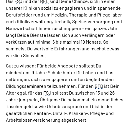
Das
FSJ
und der
BFD
sind Deine Chance, sich in einer
unserer Kliniken sozial zu engagieren und in spannende
Berufsfelder rund um Medizin, Therapie und Pflege, aber
auch Klinikverwaltung, Technik, Speisenversorgung und
Hauswirtschaft hineinzuschnuppern – ein ganzes Jahr
lang! Beide Dienste lassen sich auch verlängern oder
verkürzen auf minimal 6 bis maximal 18 Monate. So
sammelst Du wertvolle Erfahrungen und machst etwas
wirklich Sinnvolles.
Gut zu wissen: Für beide Angebote solltest Du
mindestens 9 Jahre Schule hinter Dir haben und Lust
mitbringen, dich zu engagieren und an begleitenden
Bildungsseminaren teilzunehmen. Für den
BFD
ist Dein
Alter egal, für das
FSJ
solltest Du zwischen 15 und 26
Jahre jung sein. Übrigens: Du bekommst ein monatliches
Taschengeld sowie Urlaubsanspruch und bist in der
gesetzlichen Renten-, Unfall-, Kranken-, Pflege- und
Arbeitslosenversicherung abgesichert.