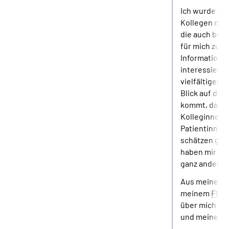
Ich wurde von
Kollegen mit
die auch berei
für mich zu n
Informationen
interessierte.
vielfältigen 
Blick auf die 
kommt, dass 
Kolleginnen 
Patientinnen 
schätzen gele
haben mir gez
ganz anderen
Aus meiner Si
meinem
FSJ
über mich se
und meinen H