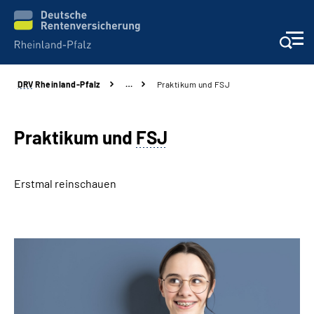
DRV
Rheinland-Pfalz
…
Praktikum und FSJ
Unsere Leistungen
Beratung
Praktikum und
FSJ
Online-Services
Erstmal reinschauen
Karriere
Presse
Über uns