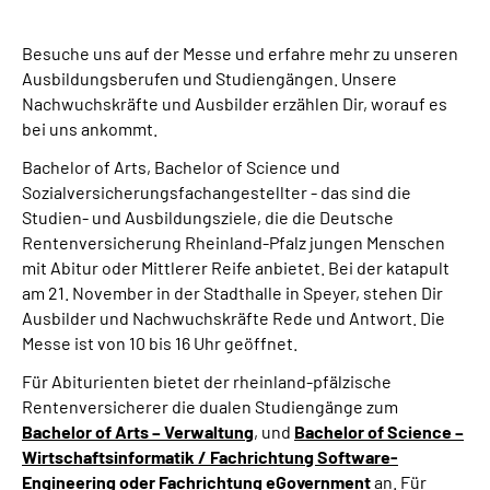
Inhalte in Gebärdensprache (DGS)
Besuche uns auf der Messe und erfahre mehr zu unseren
Leichte Sprache
Ausbildungsberufen und Studiengängen. Unsere
Nachwuchskräfte und Ausbilder erzählen Dir, worauf es
bei uns ankommt.
Suche
Bachelor of Arts, Bachelor of Science und
Sozialversicherungsfachangestellter - das sind die
Studien- und Ausbildungsziele, die die Deutsche
Mein Kundenportal
Rentenversicherung Rheinland-Pfalz jungen Menschen
mit Abitur oder Mittlerer Reife anbietet.
Bei der katapult
am 21. November in der Stadthalle in Speyer
, stehen Dir
Ausbilder und Nachwuchskräfte Rede und Antwort. Die
Messe ist von 10 bis 16 Uhr geöffnet.
Für Abiturienten bietet der rheinland-pfälzische
Rentenversicherer die dualen Studiengänge zum
Bachelor of Arts
– Verwaltung
, und
Bachelor of Science
–
Wirtschaftsinformatik / Fachrichtung
Software-
Engineering
oder Fachrichtung
eGovernment
an. Für