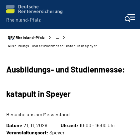
DRV
Rheinland-Pfalz
…
Unsere Leistungen
Ausbildungs- und Studienmesse: katapult in Speyer
Beratung
Ausbildungs- und Studienmesse:
Online-Services
katapult in Speyer
Karriere
Presse
Besuche uns am Messestand
Datum:
21. 11. 2026
Uhrzeit:
10:00 - 16:00 Uhr
Über uns
Veranstaltungsort:
Speyer