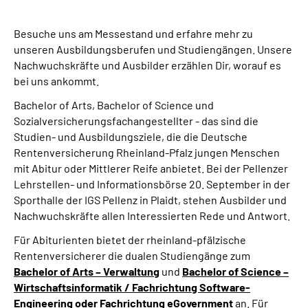
Inhalte in Gebärdensprache (DGS)
Besuche uns am Messestand und erfahre mehr zu
Leichte Sprache
unseren Ausbildungsberufen und Studiengängen. Unsere
Nachwuchskräfte und Ausbilder erzählen Dir, worauf es
bei uns ankommt.
Suche
Bachelor of Arts, Bachelor of Science und
Sozialversicherungsfachangestellter - das sind die
Studien- und Ausbildungsziele, die die Deutsche
Mein Kundenportal
Rentenversicherung Rheinland-Pfalz jungen Menschen
mit Abitur oder Mittlerer Reife anbietet. Bei der
Pellenzer
Lehrstellen- und Informationsbörse 20. September in der
Sporthalle der IGS Pellenz in Plaidt
, stehen Ausbilder und
Nachwuchskräfte allen Interessierten Rede und Antwort.
Für Abiturienten bietet der rheinland-pfälzische
Rentenversicherer die dualen Studiengänge zum
Bachelor of Arts
– Verwaltung
und
Bachelor of Science
–
Wirtschaftsinformatik / Fachrichtung
Software-
Engineering
oder Fachrichtung
eGovernment
an. Für