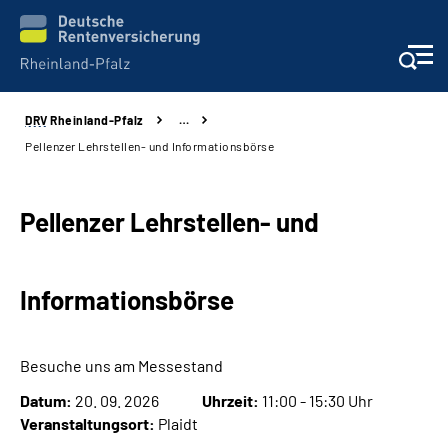
DRV
Rheinland-Pfalz
…
Unsere Leistungen
Pellenzer Lehrstellen- und Informationsbörse
Beratung
Pellenzer Lehrstellen- und
Online-Services
Informationsbörse
Karriere
Presse
Besuche uns am Messestand
Datum:
20. 09. 2026
Uhrzeit:
11:00 - 15:30 Uhr
Über uns
Veranstaltungsort:
Plaidt