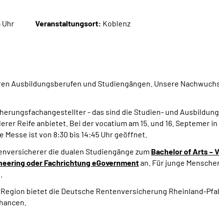
5 Uhr
Veranstaltungsort:
Koblenz
ren Ausbildungsberufen und Studiengängen. Unsere Nachwuchskrä
herungsfachangestellter - das sind die Studien- und Ausbildun
erer Reife anbietet. Bei der vocatium am 15. und 16. Septemer in
Messe ist von 8:30 bis 14:45 Uhr geöffnet.
ntenversicherer die dualen Studiengänge zum
Bachelor of Arts
– 
neering
oder Fachrichtung
eGovernment
an. Für junge Menschen
.
der Region bietet die Deutsche Rentenversicherung Rheinland-Pf
hancen.