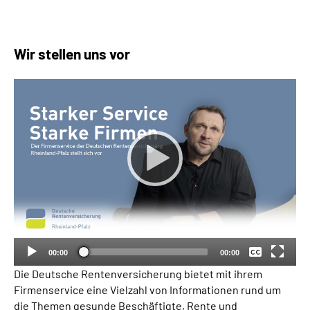
Inhalte in Gebärdensprache (DGS)
Leichte Sprache
Wir stellen uns vor
Suche
Mein Kundenportal
Keine
Deutsch
00:00
00:00
Die Deutsche Rentenversicherung bietet mit ihrem
Firmenservice eine Vielzahl von Informationen rund um
die Themen gesunde Beschäftigte, Rente und