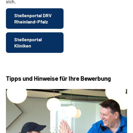
sich.
Stellenportal DRV
Rheinland-Pfalz
Stellenportal
Kliniken
Tipps und Hinweise für Ihre Bewerbung