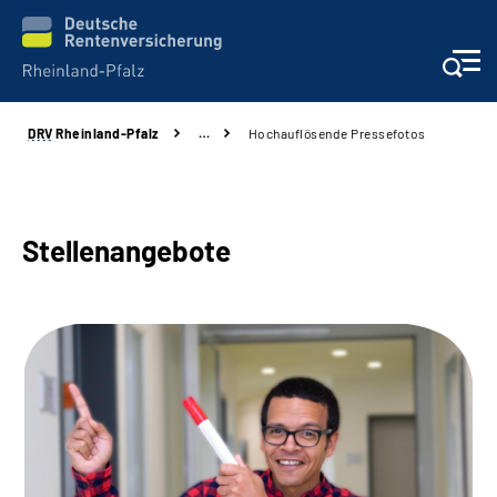
DRV
Rheinland-Pfalz
…
Hochauflösende Pressefotos
Unsere Leistungen
Beratung
Stellenangebote
Online-Services
Karriere
Presse
Über uns