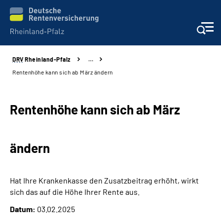
DRV
Rheinland-Pfalz
…
Unsere Leistungen
Rentenhöhe kann sich ab März ändern
Beratung
Rentenhöhe kann sich ab März
Online-Services
ändern
Karriere
Presse
Hat Ihre Krankenkasse den Zusatzbeitrag erhöht, wirkt
sich das auf die Höhe Ihrer Rente aus.
Über uns
Datum:
03.02.2025