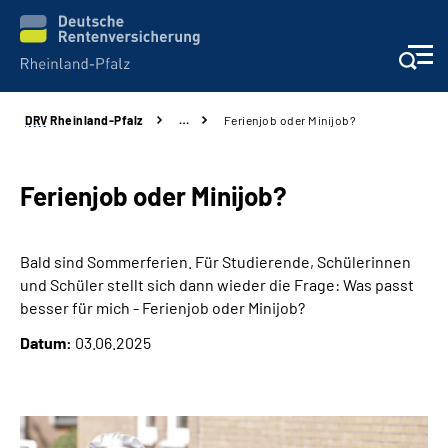
DRV
Rheinland-Pfalz
…
Ferienjob oder Minijob?
Unsere Leistungen
Beratung
Ferienjob oder Minijob?
Online-Services
Bald sind Sommerferien. Für Studierende, Schülerinnen
und Schüler stellt sich dann wieder die Frage: Was passt
Karriere
besser für mich - Ferienjob oder Minijob?
Datum:
03.06.2025
Presse
Über uns