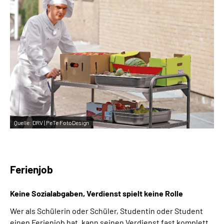
Inhalte in Gebärdensprache (DGS)
Leichte Sprache
Suche
Mein Kundenportal
Quelle:
DRV | PeTe FotoDesign
Ferienjob
Keine Sozialabgaben,
Verdienst spielt keine Rolle
Wer als Schülerin oder Schüler, Studentin oder Student
einen Ferienjob hat, kann seinen Verdienst fast komplett