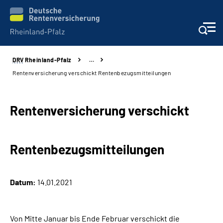
DRV
Rheinland-Pfalz
…
Unsere Leistungen
Rentenversicherung verschickt Rentenbezugsmitteilungen
Beratung
Rentenversicherung verschickt
Online-Services
Rentenbezugsmitteilungen
Karriere
Presse
Datum:
14.01.2021
Über uns
Von Mitte Januar bis Ende Februar verschickt die