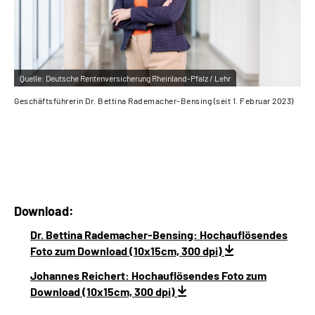
Quelle:
Deutsche Rentenversicherung Rheinland-Pfalz / Lehr
Qu
Geschäftsführerin Dr. Bettina Rademacher-Bensing (seit 1. Februar 2023)
Ste
Download:
Dr. Bettina Rademacher-Bensing: Hochauflösendes
Foto zum Download (10x15cm, 300 dpi)
Johannes Reichert: Hochauflösendes Foto zum
Download (10x15cm, 300 dpi)