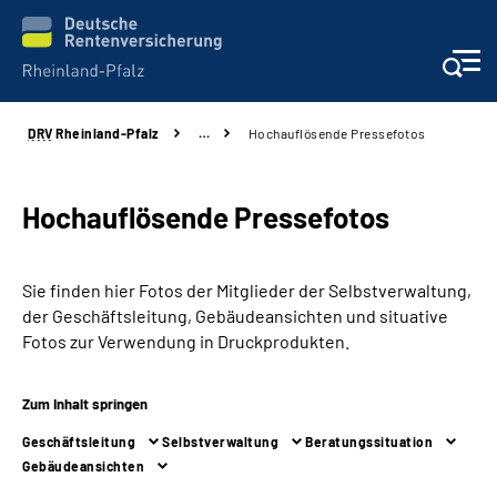
DRV
Rheinland-Pfalz
…
Hochauflösende Pressefotos
Unsere Leistungen
Beratung
Hochauflösende Pressefotos
Online-Services
Sie finden hier Fotos der Mitglieder der Selbstverwaltung,
der Geschäftsleitung, Gebäudeansichten und situative
Karriere
Fotos zur Verwendung in Druckprodukten.
Presse
Zum Inhalt springen
Geschäftsleitung
Selbstverwaltung
Beratungssituation
Über uns
Gebäudeansichten