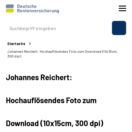
Prävention
Startseite
Reha
Johannes Reichert: Hochauflösendes Foto zum Download (10x15cm,
300 dpi)
Rente
Johannes Reichert:
Beratung & Kontakt
Experten
Hochauflösendes Foto zum
Über uns & Presse
Download (10x15cm, 300 dpi)
Online-Services