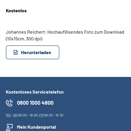
Kostenlos
Suche
Language
Johannes Reichert: Hochauflösendes Foto zum Download
(10x15cm, 300 dpi)
Inhalte in Gebärdensprache (DGS)
Herunterladen
Leichte Sprache
Mein Kundenportal
Kostenloses Servicetelefon
0800 1000 4800
MO
-
DO
08:00 - 19:00,
FR
08:00 - 15:30
Mein Kundenportal