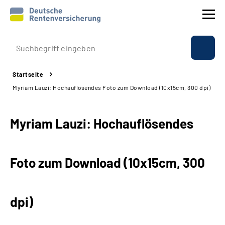
Prävention
Startseite
Reha
Myriam Lauzi: Hochauflösendes Foto zum Download (10x15cm, 300 dpi)
Rente
Myriam Lauzi: Hochauflösendes
Beratung & Kontakt
Foto zum Download (10x15cm, 300
Experten
Über uns & Presse
dpi)
Online-Services