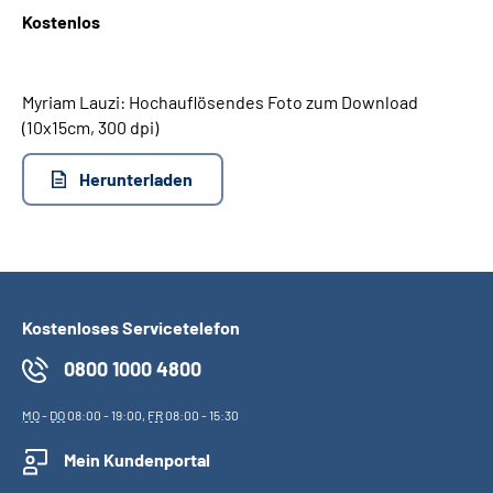
Kostenlos
Suche
Myriam Lauzi: Hochauflösendes Foto zum Download
Language
(10x15cm, 300 dpi)
Inhalte in Gebärdensprache (DGS)
Herunterladen
Leichte Sprache
Mein Kundenportal
Kostenloses Servicetelefon
0800 1000 4800
MO
-
DO
08:00 - 19:00,
FR
08:00 - 15:30
Mein Kundenportal