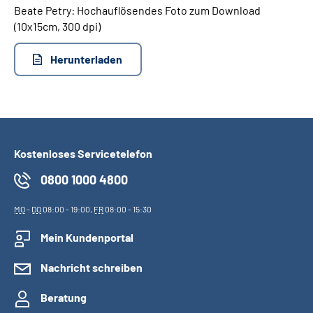
Beate Petry: Hochauflösendes Foto zum Download
(10x15cm, 300 dpi)
Suche
Herunterladen
Language
Inhalte in Gebärdensprache (DGS)
Leichte Sprache
Kostenloses Servicetelefon
0800 1000 4800
Mein Kundenportal
MO
-
DO
08:00 - 19:00,
FR
08:00 - 15:30
Mein Kundenportal
Nachricht schreiben
Beratung