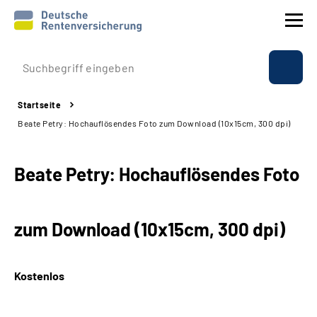
Prävention
Startseite
Reha
Beate Petry: Hochauflösendes Foto zum Download (10x15cm, 300 dpi)
Rente
Beate Petry: Hochauflösendes Foto
Beratung & Kontakt
zum Download (10x15cm, 300 dpi)
Experten
Über uns & Presse
Kostenlos
Online-Services