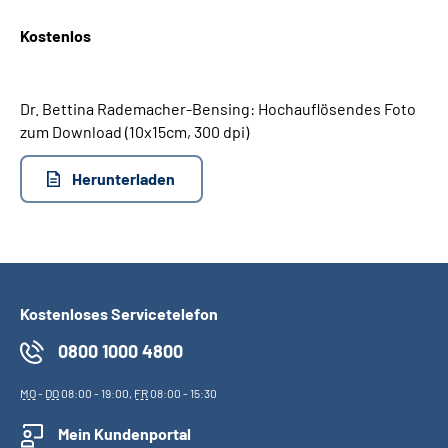
Kostenlos
Suche
Language
Dr. Bettina Rademacher-Bensing: Hochauflösendes Foto
zum Download (10x15cm, 300 dpi)
Inhalte in Gebärdensprache (DGS)
Herunterladen
Leichte Sprache
Mein Kundenportal
Kostenloses Servicetelefon
0800 1000 4800
MO
-
DO
08:00 - 19:00,
FR
08:00 - 15:30
Mein Kundenportal