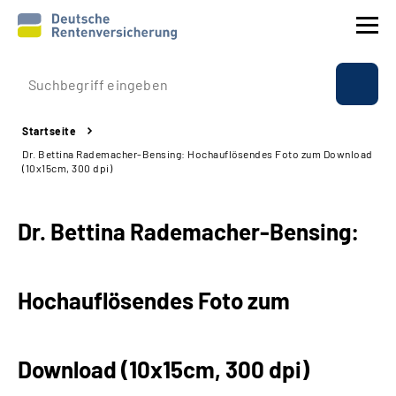
Prävention
Startseite
Reha
Dr. Bettina Rademacher-Bensing: Hochauflösendes Foto zum Download
(10x15cm, 300 dpi)
Rente
Dr. Bettina Rademacher-Bensing:
Beratung & Kontakt
Experten
Hochauflösendes Foto zum
Über uns & Presse
Download (10x15cm, 300 dpi)
Online-Services