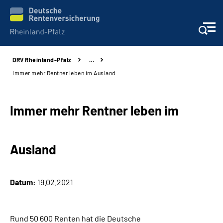
DRV
Rheinland-Pfalz
…
Unsere Leistungen
Immer mehr Rentner leben im Ausland
Beratung
Immer mehr Rentner leben im
Online-Services
Ausland
Karriere
Presse
Datum:
19.02.2021
Über uns
Rund 50 600 Renten hat die Deutsche