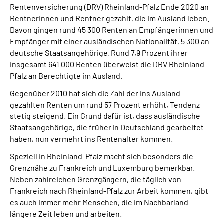
Rentenversicherung (DRV) Rheinland-Pfalz Ende 2020 an
Inhalte in Gebärdensprache (DGS)
Rentnerinnen und Rentner gezahlt, die im Ausland leben.
Davon gingen rund 45 300 Renten an Empfängerinnen und
Leichte Sprache
Empfänger mit einer ausländischen Nationalität, 5 300 an
deutsche Staatsangehörige. Rund 7,9 Prozent ihrer
Suche
insgesamt 641 000 Renten überweist die DRV Rheinland-
Pfalz an Berechtigte im Ausland.
Gegenüber 2010 hat sich die Zahl der ins Ausland
gezahlten Renten um rund 57 Prozent erhöht, Tendenz
Mein Kundenportal
stetig steigend. Ein Grund dafür ist, dass ausländische
Staatsangehörige, die früher in Deutschland gearbeitet
haben, nun vermehrt ins Rentenalter kommen.
Speziell in Rheinland-Pfalz macht sich besonders die
Grenznähe zu Frankreich und Luxemburg bemerkbar.
Neben zahlreichen Grenzgängern, die täglich von
Frankreich nach Rheinland-Pfalz zur Arbeit kommen, gibt
es auch immer mehr Menschen, die im Nachbarland
längere Zeit leben und arbeiten.