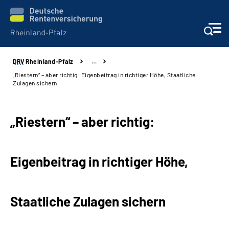
DRV
Rheinland-Pfalz
…
Unsere Leistungen
„Riestern“ – aber richtig: Eigenbeitrag in richtiger Höhe, Staatliche
Zulagen sichern
Beratung
„Riestern“ – aber richtig:
Online-Services
Karriere
Eigenbeitrag in richtiger Höhe,
Presse
Staatliche Zulagen sichern
Über uns