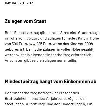
Datum:
12.11.2021
Inhalte in Gebärdensprache (DGS)
Leichte Sprache
Zulagen vom Staat
Suche
Beim Riestervertrag gibt es vom Staat eine Grundzulage
in Höhe von 175 Euro und Zulagen für jedes Kind in Höhe
von 300 Euro,
bzw.
185 Euro, wenn das Kind vor 2008
geboren ist. Damit die Zulagen in voller Höhe gezahlt
Mein Kundenportal
werden, ist ein eigener Mindestbeitrag erforderlich.
Ansonsten gibt es die Zulagen nur anteilig.
Mindestbeitrag hängt vom Einkommen ab
Der Mindestbeitrag beträgt vier Prozent des
Bruttoeinkommens des Vorjahres, abzüglich der
staatlichen Grundzulage und der Kinderzulagen. Ein