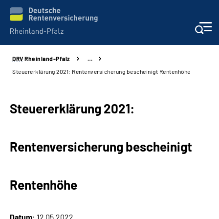
DRV
Rheinland-Pfalz
…
Unsere Leistungen
Steuererklärung 2021: Rentenversicherung bescheinigt Rentenhöhe
Beratung
Steuererklärung 2021:
Online-Services
Rentenversicherung bescheinigt
Karriere
Presse
Rentenhöhe
Über uns
Datum:
12.05.2022