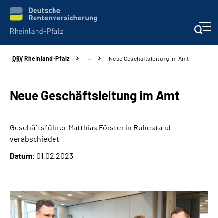
DRV
Rheinland-Pfalz
…
Neue Geschäftsleitung im Amt
Unsere Leistungen
Beratung
Neue Geschäftsleitung im Amt
Online-Services
Geschäftsführer Matthias Förster in Ruhestand
verabschiedet
Karriere
Datum:
01.02.2023
Presse
Über uns