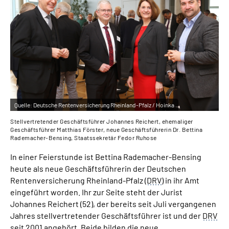
Inhalte in Gebärdensprache (DGS)
Leichte Sprache
Suche
Quelle:
Deutsche Rentenversicherung Rheinland-Pfalz / Hoinka
Mein Kundenportal
Stellvertretender Geschäftsführer Johannes Reichert, ehemaliger
Geschäftsführer Matthias Förster, neue Geschäftsführerin Dr. Bettina
Rademacher-Bensing, Staatssekretär Fedor Ruhose
In einer Feierstunde ist Bettina Rademacher-Bensing
heute als neue Geschäftsführerin der Deutschen
Rentenversicherung Rheinland-Pfalz (
DRV
) in ihr Amt
eingeführt worden. Ihr zur Seite steht der Jurist
Johannes Reichert (52), der bereits seit Juli vergangenen
Jahres stellvertretender Geschäftsführer ist und der
DRV
seit 2001 angehört. Beide bilden die neue