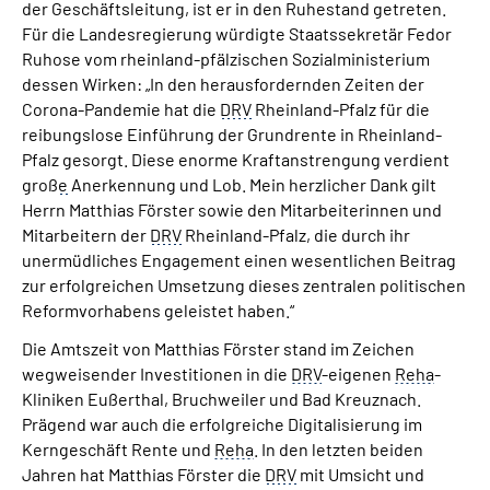
der Geschäftsleitung, ist er in den Ruhestand getreten.
Für die Landesregierung würdigte Staatssekretär Fedor
Ruhose vom rheinland-pfälzischen Sozialministerium
dessen Wirken: „In den herausfordernden Zeiten der
Corona-Pandemie hat die
DRV
Rheinland-Pfalz für die
reibungslose Einführung der Grundrente in Rheinland-
Pfalz gesorgt. Diese enorme Kraftanstrengung verdient
groß
e
Anerkennung und Lob. Mein herzlicher Dank gilt
Herrn Matthias Förster sowie den Mitarbeiterinnen und
Mitarbeitern der
DRV
Rheinland-Pfalz, die durch ihr
unermüdliches Engagement einen wesentlichen Beitrag
zur erfolgreichen Umsetzung dieses zentralen politischen
Reformvorhabens geleistet haben.“
Die Amtszeit von Matthias Förster stand im Zeichen
wegweisender Investitionen in die
DRV
-eigenen
Reha
-
Kliniken Eußerthal, Bruchweiler und Bad Kreuznach.
Prägend war auch die erfolgreiche Digitalisierung im
Kerngeschäft Rente und
Reha
. In den letzten beiden
Jahren hat Matthias Förster die
DRV
mit Umsicht und