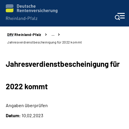
DRV
Rheinland-Pfalz
…
Unsere Leistungen
Jahresverdienstbescheinigung für 2022 kommt
Beratung
Jahresverdienstbescheinigung für
Online-Services
2022 kommt
Karriere
Presse
Angaben überprüfen
Datum:
10.02.2023
Über uns