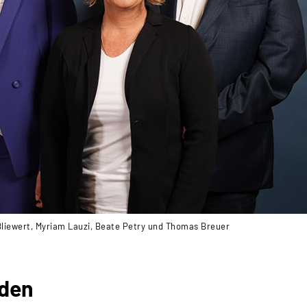
 Bliewert, Myriam Lauzi, Beate Petry und Thomas Breuer
eden