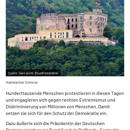
Inhalte in Gebärdensprache (DGS)
Leichte Sprache
Suche
Mein Kundenportal
Quelle:
Own work, BlueBreezeWiki
Hambacher Schloss
Hunderttausende Menschen protestieren in diesen Tagen
und engagieren sich gegen rechten Extremismus und
Diskriminierung von Millionen von Menschen. Damit
setzen sie sich für den Schutz der Demokratie ein.
Dazu äußerte sich die Präsidentin der Deutschen
Rentenversicherung Bund Gundula Roßbach: „Es macht