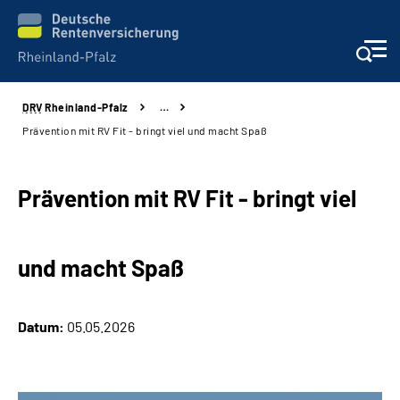
DRV
Rheinland-Pfalz
…
Unsere Leistungen
Prävention mit RV Fit - bringt viel und macht Spaß
Beratung
Prävention mit RV Fit - bringt viel
Online-Services
und macht Spaß
Karriere
Presse
Datum:
05.05.2026
Über uns