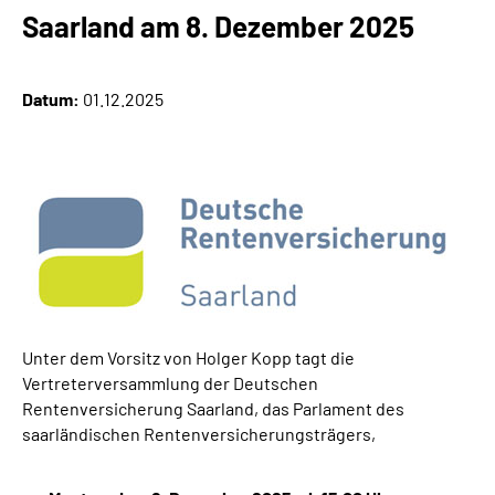
Online-Services
Saarland am 8. Dezember 2025
Inhalte in Gebärdensprache (DGS)
Datum:
01.12.2025
Leichte Sprache
Suche
Mein Kundenportal
Unter dem Vorsitz von Holger Kopp tagt die
Vertreterversammlung der Deutschen
Rentenversicherung Saarland, das Parlament des
saarländischen Rentenversicherungsträgers,