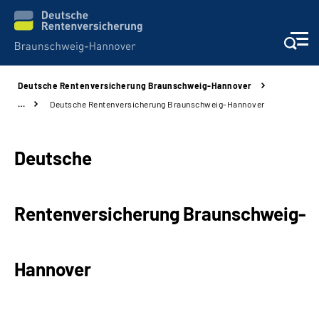
Deutsche Rentenversicherung Braunschweig-Hannover
Services
…
Deutsche Rentenversicherung Braunschweig-Hannover
Beratung und Kontakt
Deutsche
Unsere Kliniken
Rentenversicherung Braunschweig-
Karriere
Presse
Hannover
Über uns