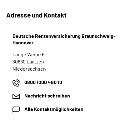
Online-Services
Adresse und Kontakt
Inhalte in Gebärdensprache (DGS)
Deutsche Rentenversicherung Braunschweig-
Leichte Sprache
Hannover
Lange Weihe 6
Suche
30880 Laatzen
Niedersachsen
0800 1000 480 10
Mein Kundenportal
Nachricht schreiben
Alle Kontaktmöglichkeiten