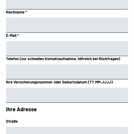
Hessen
Nachname *
Knappschaft-Bahn-See
E-Mail *
Mitteldeutschland
Nord
Telefon (zur schnellen Kontaktaufnahme, hilfreich bei Rückfragen)
Nordbayern
Ihre Versicherungsnummer oder Geburtsdatum (TT.MM.JJJJ)
Oldenburg-Bremen
Rheinland
Ihre Adresse
Rheinland-Pfalz
Straße
Saarland