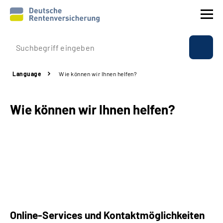
Company profile
Language
Wie können wir Ihnen helfen?
Insurance
Wie können wir Ihnen helfen?
Benefits
International
Service
Suche
Online-Services und Kontaktmöglichkeiten
Language