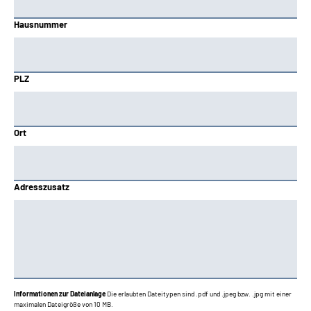
Schwaben
Hausnummer
Westfalen
PLZ
Ort
Adresszusatz
Informationen zur Dateianlage
Die erlaubten Dateitypen sind .pdf und .jpeg bzw. .jpg mit einer
maximalen Dateigröße von 10 MB.