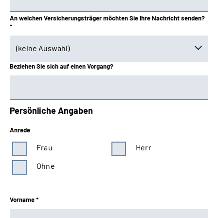
An welchen Versicherungsträger möchten Sie Ihre Nachricht senden?
*
(keine Auswahl)
Beziehen Sie sich auf einen Vorgang?
(keine Auswahl)
Baden-Württemberg
Persönliche Angaben
Bayern Süd
Anrede
Berlin-Brandenburg
Frau
Herr
Braunschweig-Hannover
Ohne
Bund
Vorname *
Deutsche Rentenversicherung