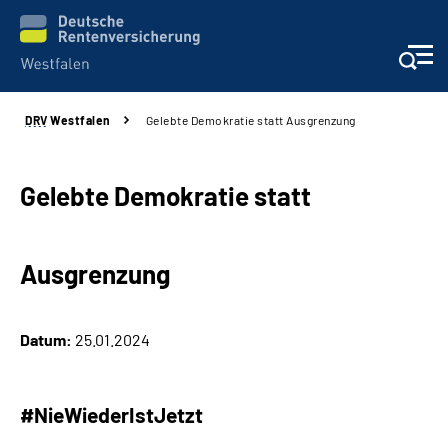
DRV
Westfalen
Gelebte Demokratie statt Ausgrenzung
Kontakt und Beratung
Broschüren und mehr
Gelebte Demokratie statt
Experten
Ausgrenzung
Presse
Datum:
25.01.2024
Karriere
Über uns
#NieWiederIstJetzt