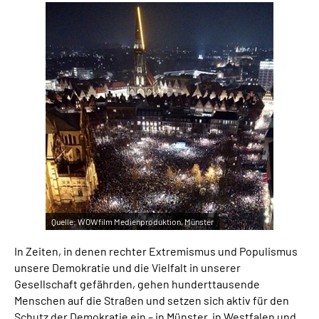
Online-Services
Inhalte in Gebärdensprache (DGS)
Leichte Sprache
Suche
Mein Kundenportal
Quelle:
WOWfilm Medienproduktion, Münster
In Zeiten, in denen rechter Extremismus und Populismus
unsere Demokratie und die Vielfalt in unserer
Gesellschaft gefährden, gehen hunderttausende
Menschen auf die Straßen und setzen sich aktiv für den
Schutz der Demokratie ein – in Münster, in Westfalen und