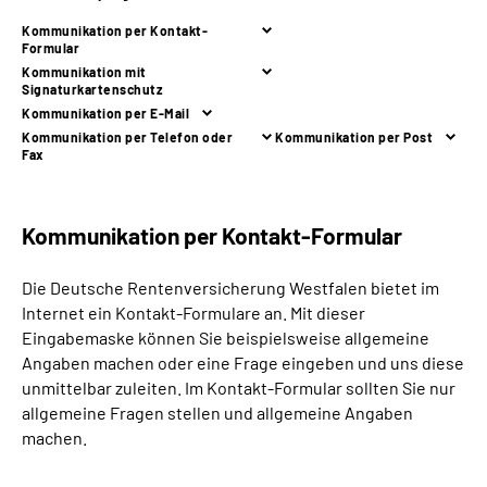
Online-Services
Kommunikation per Kontakt-
Formular
Kommunikation mit
Inhalte in Gebärdensprache (DGS)
Signaturkartenschutz
Kommunikation per E-Mail
Leichte Sprache
Kommunikation per Telefon oder
Kommunikation per Post
Fax
Suche
Kommunikation per Kontakt-Formular
Die Deutsche Rentenversicherung Westfalen bietet im
Mein Kundenportal
Internet ein Kontakt-Formulare an. Mit dieser
Eingabemaske können Sie beispielsweise allgemeine
Angaben machen oder eine Frage eingeben und uns diese
unmittelbar zuleiten. Im Kontakt-Formular sollten Sie nur
allgemeine Fragen stellen und allgemeine Angaben
machen.