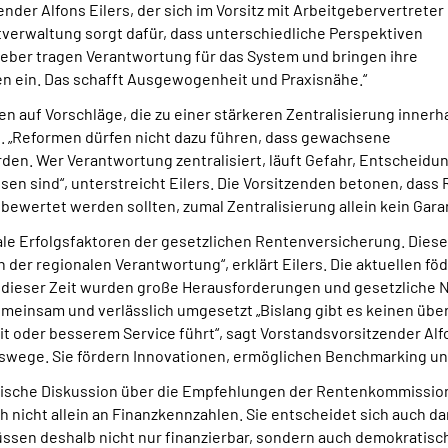
nder Alfons Eilers, der sich im Vorsitz mit Arbeitgebervertreter 
stverwaltung sorgt dafür, dass unterschiedliche Perspektiven
ber tragen Verantwortung für das System und bringen ihre
n ein. Das schafft Ausgewogenheit und Praxisnähe.“
en auf Vorschläge, die zu einer stärkeren Zentralisierung innerh
. „Reformen dürfen nicht dazu führen, dass gewachsene
en. Wer Verantwortung zentralisiert, läuft Gefahr, Entscheidu
n sind“, unterstreicht Eilers. Die Vorsitzenden betonen, dass 
ewertet werden sollten, zumal Zentralisierung allein kein Garan
rale Erfolgsfaktoren der gesetzlichen Rentenversicherung. Dies
in der regionalen Verantwortung“, erklärt Eilers. Die aktuellen
In dieser Zeit wurden große Herausforderungen und gesetzliche
insam und verlässlich umgesetzt „Bislang gibt es keinen über
t oder besserem Service führt“, sagt Vorstandsvorsitzender Alf
wege. Sie fördern Innovationen, ermöglichen Benchmarking un
tische Diskussion über die Empfehlungen der Rentenkommission a
 nicht allein an Finanzkennzahlen. Sie entscheidet sich auch da
ssen deshalb nicht nur finanzierbar, sondern auch demokratisch 