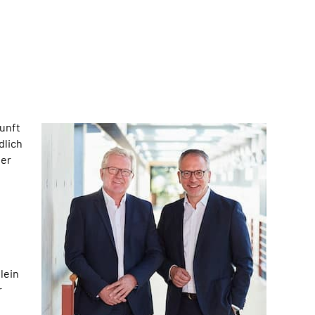
unft
dlich
der
lein
r