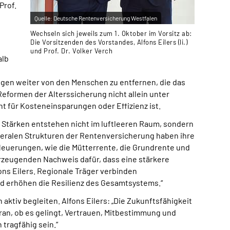
Prof.
Quelle:
Deutsche Rentenversicherung Westfalen
Wechseln sich jeweils zum 1. Oktober im Vorsitz ab:
Die Vorsitzenden des Vorstandes, Alfons Eilers (li.)
und Prof. Dr. Volker Verch
alb
ngen weiter von den Menschen zu entfernen, die das
Reformen der Alterssicherung nicht allein unter
t für Kosteneinsparungen oder Effizienz ist.
e Stärken entstehen nicht im luftleeren Raum, sondern
 föderalen Strukturen der Rentenversicherung haben ihre
 Neuerungen, wie die Mütterrente, die Grundrente und
zeugenden Nachweis dafür, dass eine stärkere
ons Eilers. Regionale Träger verbinden
d erhöhen die Resilienz des Gesamtsystems.“
ktiv begleiten. Alfons Eilers: „Die Zukunftsfähigkeit
ran, ob es gelingt, Vertrauen, Mitbestimmung und
tragfähig sein.“