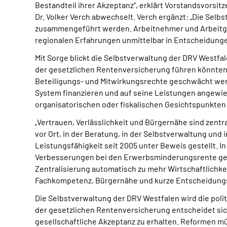
Bestandteil ihrer Akzeptanz“, erklärt Vorstandsvorsitze
Dr. Volker Verch abwechselt. Verch ergänzt: „Die Selb
zusammengeführt werden. Arbeitnehmer und Arbeitge
regionalen Erfahrungen unmittelbar in Entscheidunge
Mit Sorge blickt die Selbstverwaltung der DRV Westfal
der gesetzlichen Rentenversicherung führen könnten
Beteiligungs- und Mitwirkungsrechte geschwächt werd
System finanzieren und auf seine Leistungen angewiese
organisatorischen oder fiskalischen Gesichtspunkten b
„Vertrauen, Verlässlichkeit und Bürgernähe sind zent
vor Ort, in der Beratung, in der Selbstverwaltung und 
Leistungsfähigkeit seit 2005 unter Beweis gestellt. 
Verbesserungen bei den Erwerbsminderungsrente geme
Zentralisierung automatisch zu mehr Wirtschaftlichkei
Fachkompetenz, Bürgernähe und kurze Entscheidungs
Die Selbstverwaltung der DRV Westfalen wird die poli
der gesetzlichen Rentenversicherung entscheidet sich
gesellschaftliche Akzeptanz zu erhalten. Reformen mü