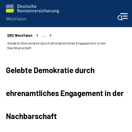
DRV
Westfalen
…
Kontakt und Beratung
Gelebte Demokratie durch ehrenamtliches Engagement in der
Nachbarschaft
Broschüren und mehr
Gelebte Demokratie durch
Experten
Presse
ehrenamtliches Engagement in der
Karriere
Nachbarschaft
Über uns