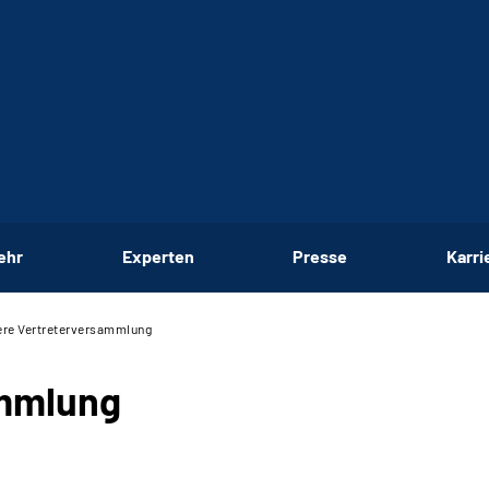
ehr
Experten
Presse
Karri
re Vertreterversammlung
ammlung