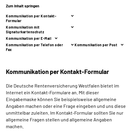
Online-Services
Zum Inhalt springen
Kommunikation per Kontakt-
Inhalte in Gebärdensprache (DGS)
Formular
Kommunikation mit
Signaturkartenschutz
Leichte Sprache
Kommunikation per E-Mail
Kommunikation per Telefon oder
Kommunikation per Post
Fax
Suche
Kommunikation per Kontakt-Formular
Mein Kundenportal
Die Deutsche Rentenversicherung Westfalen bietet im
Internet ein Kontakt-Formulare an. Mit dieser
Eingabemaske können Sie beispielsweise allgemeine
Angaben machen oder eine Frage eingeben und uns diese
unmittelbar zuleiten. Im Kontakt-Formular sollten Sie nur
allgemeine Fragen stellen und allgemeine Angaben
machen.