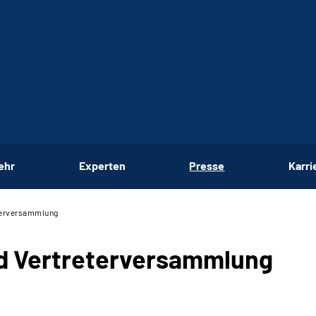
ehr
Experten
Presse
Karri
terversammlung
nd Vertreterversammlung