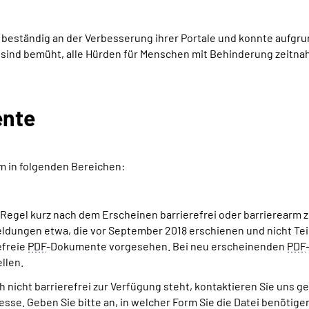
ständig an der Verbesserung ihrer Portale und konnte aufgrund d
ir sind bemüht, alle Hürden für Menschen mit Behinderung zeitnah
ente
lem in folgenden Bereichen:
 Regel kurz nach dem Erscheinen barrierefrei oder barrierearm zur
ungen etwa, die vor September 2018 erschienen und nicht Teil 
efreie
PDF
-Dokumente vorgesehen. Bei neu erscheinenden
PDF
llen.
h nicht barrierefrei zur Verfügung steht, kontaktieren Sie uns g
se. Geben Sie bitte an, in welcher Form Sie die Datei benötige