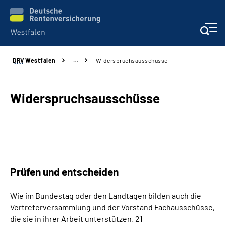
DRV
Westfalen
…
Widerspruchsausschüsse
Kontakt und Beratung
Broschüren und mehr
Widerspruchsausschüsse
Experten
Presse
Prüfen und entscheiden
Karriere
Wie im Bundestag oder den Landtagen bilden auch die
Über uns
Vertreterversammlung und der Vorstand Fachausschüsse,
die sie in ihrer Arbeit unterstützen. 21