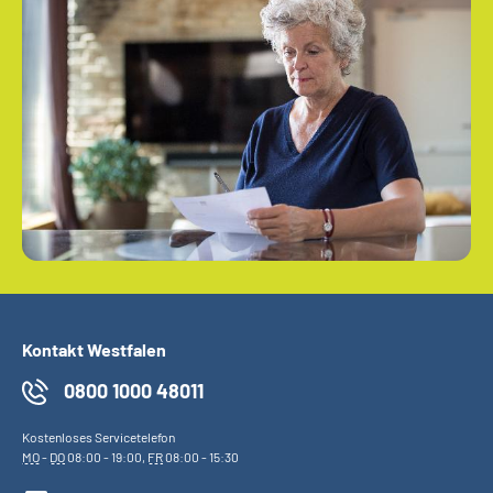
Kontakt Westfalen
0800 1000 48011
Kostenloses Servicetelefon
MO
-
DO
08:00 - 19:00,
FR
08:00 - 15:30