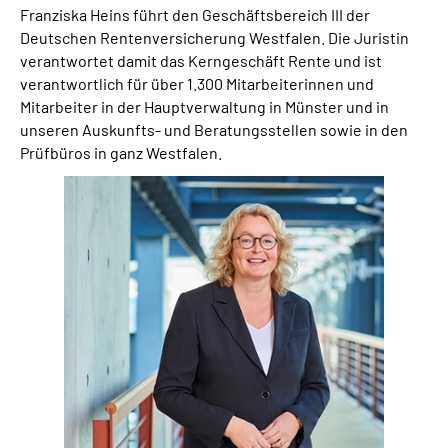
Franziska Heins führt den Geschäftsbereich III der
Online-Services
Deutschen Rentenversicherung Westfalen. Die Juristin
verantwortet damit das Kerngeschäft Rente und ist
Inhalte in Gebärdensprache (DGS)
verantwortlich für über
1.300 Mitarbeiterinnen und
Mitarbeiter
in der Hauptverwaltung in Münster und in
Leichte Sprache
unseren Auskunfts- und Beratungsstellen sowie in den
Prüfbüros in ganz Westfalen.
Suche
Mein Kundenportal