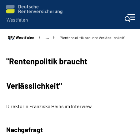
DRV
Westfalen
…
"Rentenpolitik braucht Verlässlichkeit"
Kontakt und Beratung
Broschüren und mehr
"Rentenpolitik braucht
Experten
Verlässlichkeit"
Presse
Direktorin Franziska Heins im Interview
Karriere
Über uns
Nachgefragt